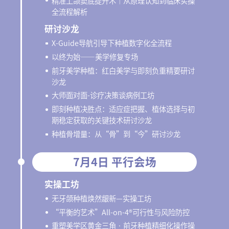
精准上颌窦底提升术｜从原理认知到临床实操
全流程解析
研讨沙龙
X-Guide导航引导下种植数字化全流程
以终为始——美学修复专场
前牙美学种植：红白美学与即刻负重精要研讨
沙龙
大师面对面-诊疗决策谈病例工坊
即刻种植决胜点：适应症把握、植体选择与初
期稳定获取的关键技术研讨沙龙
种植骨增量：从“骨”到“今”研讨沙龙
7月4日 平行会场
实操工坊
无牙颌种植焕然龈新—实操工坊
“平衡的艺术”All-on-4®可行性与风险防控
重塑美学区黄金三角 · 前牙种植精细化操作操