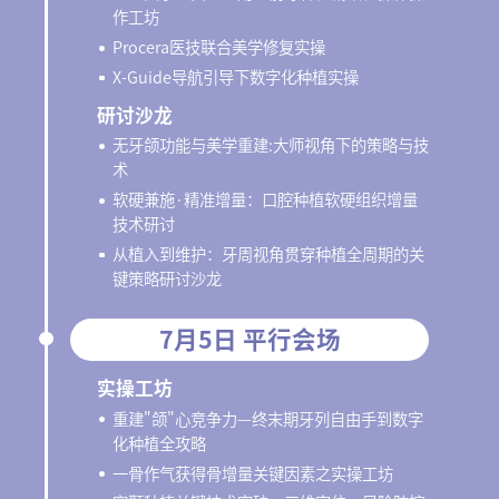
作工坊
Procera医技联合美学修复实操
X-Guide导航引导下数字化种植实操
研讨沙龙
无牙颌功能与美学重建:大师视角下的策略与技
术
软硬兼施·精准增量：口腔种植软硬组织增量
技术研讨
从植入到维护：牙周视角贯穿种植全周期的关
键策略研讨沙龙
7月5日 平行会场
实操工坊
重建"颌"心竞争力—终末期牙列自由手到数字
化种植全攻略
一骨作气获得骨增量关键因素之实操工坊